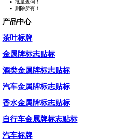
批量查询！
删除所有！
产品中心
茶叶标牌
金属牌标志贴标
酒类金属牌标志贴标
汽车金属牌标志贴标
香水金属牌标志贴标
自行车金属牌标志贴标
汽车标牌