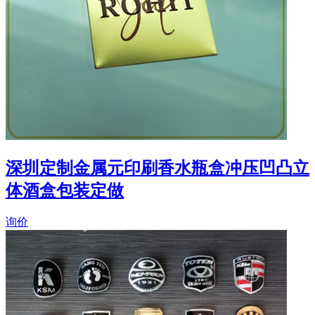
深圳定制金属元印刷香水瓶盒冲压凹凸立
体酒盒包装定做
询价