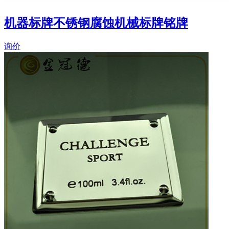
机器标牌不锈钢腐蚀机械标牌铭牌
询价