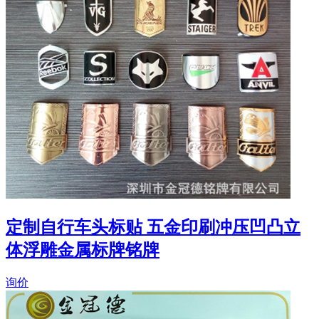
定制自行车头标贴 五金印刷冲压凹凸立
体浮雕金属标牌铭牌
询价