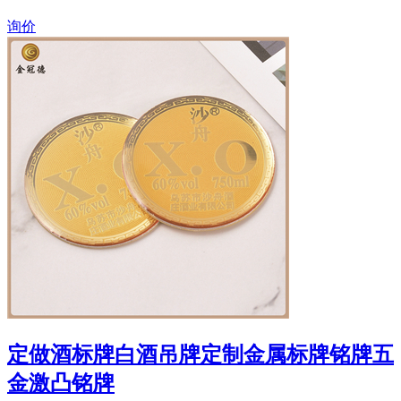
询价
定做酒标牌白酒吊牌定制金属标牌铭牌五
金激凸铭牌