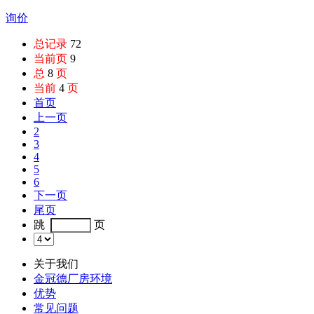
询价
总记录
72
当前页
9
总
8
页
当前
4
页
首页
上一页
2
3
4
5
6
下一页
尾页
跳
页
关于我们
金冠德厂房环境
优势
常见问题