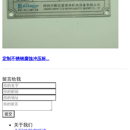
定制不锈钢腐蚀冲压标...
留言给我
关于我们