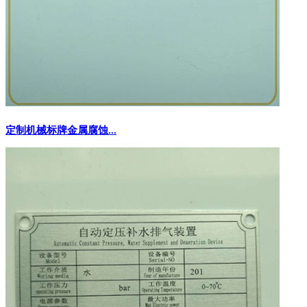
定制机械标牌金属腐蚀...