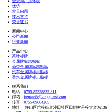
金冠德厂房环境
优势
常见问题
技术支持
荣誉证书
新闻中心
公司新闻
行业新闻
产品中心
茶叶标牌
金属牌标志贴标
酒类金属牌标志贴标
汽车金属牌标志贴标
香水金属牌标志贴标
联系我们
电话：
0755-85228835-811
邮箱：
kguand8@kingguand.com
传真：
0755-89664265
地址：
坪山区坑梓街道沙田社区田脚村丹梓大道东136