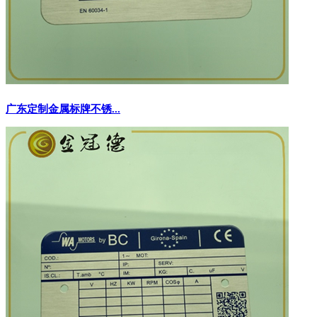
广东定制金属标牌不锈...