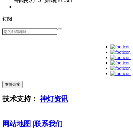
号陶氏水厂-厂房B栋101-301
订阅
友情链接
技术支持：
神灯资讯
粤ICP备
14003209号-3
网站地图
|
联系我们