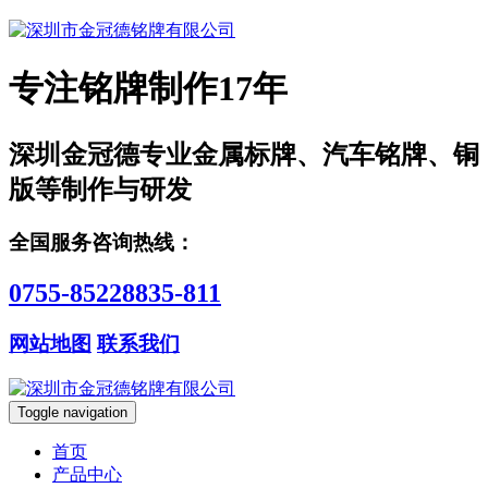
专注铭牌制作17年
深圳金冠德专业金属标牌、汽车铭牌、铜
版等制作与研发
全国服务咨询热线：
0755-85228835-811
网站地图
联系我们
Toggle navigation
首页
产品中心