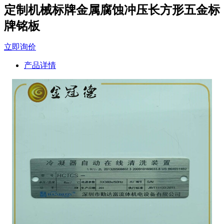
定制机械标牌金属腐蚀冲压长方形五金标
牌铭板
立即询价
产品详情