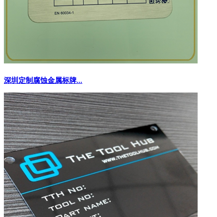
深圳定制腐蚀金属标牌...