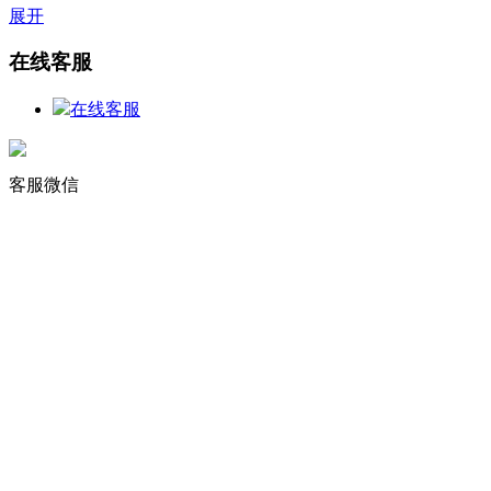
展开
在线客服
在线客服
客服微信