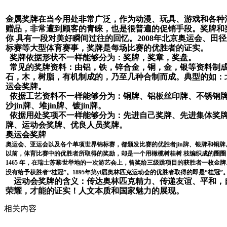
金属奖牌在当今用处非常广泛
，作为动漫、玩具、游戏和各种
赠品，非常遭到顾客的青睐，也是很普遍的促销手段。奖牌和
你 具有一段对美好瞬间过往的回忆。2008年北京奥运会、田
标赛等大型体育赛事，奖牌是每场比赛的优胜者的证实。
奖牌依据形状不一样能够分为：奖牌，奖章，奖盘。
常见的奖牌资料：由铝，铁，锌合金，铜，金，银等资料制
石，木，树脂，有机制成的，乃至几种合制而成。典型的如：北
运会奖牌。
依据工艺资料不一样能够分为：铜牌、铝板丝印牌、不锈钢牌、
沙jin牌、堆jin牌、镀jin牌。
依据用处奖项不一样能够分为：先进自己奖牌、先进集体奖
牌、运动会奖牌、优良人员奖牌。
奥运会奖牌
奥运会、亚运会以及各个单项世界锦标赛，都颁发比赛的优胜者jin牌、银牌和铜
以前，体育比赛中的优胜者所取得的奖励，却是一个用橄榄树桂树 枝编织成的圈圈
1465 年，在瑞士苏黎世举地的一次游艺会上，曾奖给三级跳项目的获胜者一枚金
没有给予获胜者“桂冠”。1895年第yi届奥林匹克运动会的优胜者取得的即是“桂冠”
运动会奖牌的含义：传达奥林匹克精力、传递友谊、平和，
荣耀，才能的证实！人文本质和国家魅力的展现。
相关内容