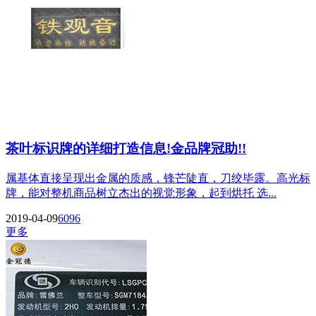
茶叶标识牌的详细打造信息!金品牌冠助!!
属基体直接呈现出金属的质感，锋芒陡直，刀绞毕露。高光标
牌，能对整机商品树立杰出的视觉形象，起到烘托 选...
2019-04-09
6096
更多