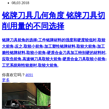
08,03 2018
铭牌刀具几何角度 铭牌刀具切
削用量的不同选择
铭牌刀具前角的选择:工件铭牌材料的强度和硬度较低时,取较
大前角;反之,取较小前角;加工塑性铭牌材料,取较大前角;加工
脆性铭牌材料,取较小前角;硬质合金刀具加工特别硬的材料时,
应取负前角.高速钢刀具取较大前角;硬质合金刀具取较小前角;
工艺系统刚性较差时,取较大前角.
你喜欢它吗？
4691
更多