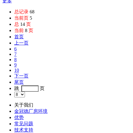
更多
总记录
68
当前页
5
总
14
页
当前
8
页
首页
上一页
6
7
8
9
10
下一页
尾页
跳
页
关于我们
金冠德厂房环境
优势
常见问题
技术支持