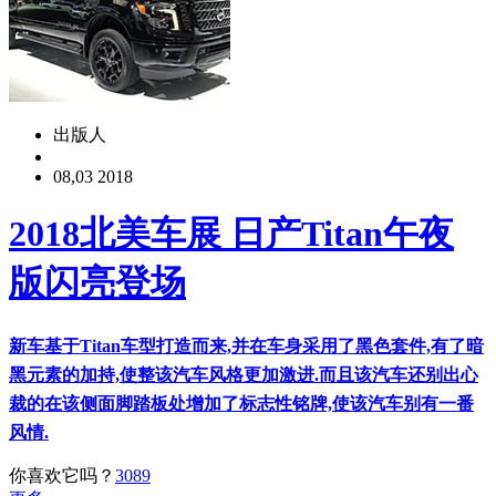
出版人
08,03 2018
2018北美车展 日产Titan午夜
版闪亮登场
新车基于Titan车型打造而来,并在车身采用了黑色套件,有了暗
黑元素的加持,使整该汽车风格更加激进.而且该汽车还别出心
裁的在该侧面脚踏板处增加了标志性铭牌,使该汽车别有一番
风情.
你喜欢它吗？
3089