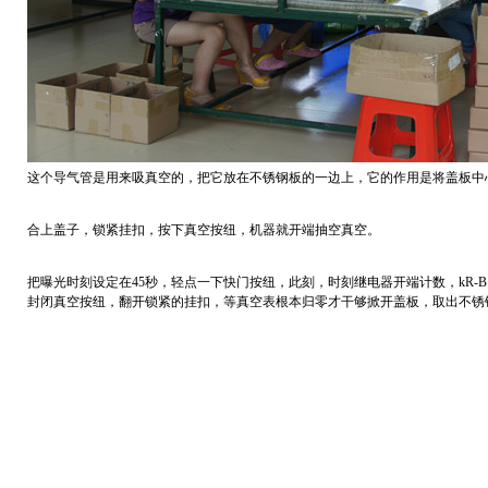
这个导气管是用来吸真空的，把它放在不锈钢板的一边上，它的作用是将盖板中
合上盖子，锁紧挂扣，按下真空按纽，机器就开端抽空真空。
把曝光时刻设定在45秒，轻点一下快门按纽，此刻，时刻继电器开端计数，kR
封闭真空按纽，翻开锁紧的挂扣，等真空表根本归零才干够掀开盖板，取出不锈