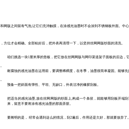
和网版之间留有气泡,让它们充沛触摸，在涂感光油墨时不会涂到不锈钢板外面。中
，方位才会精确。全部粘好后，把外表再清理一下，以坚持丝网网版纱面的清洗。
咱们挑选一块1厘米厚的垫板，把它放在丝网网版与网印渠道架子面板的后边，
。
耐腐蚀的感光油墨在运用前，要调整稀稠度，在冬季，油墨很简单凝固。能够先
。
预备一把斜面有弹性、平坦、无缺口，外表洁净的橡胶刮板。
把适当的感光油墨,放在丝网网版的纱面上,构成一个条状，就能够用刮板开端
来，留意不要将涂有感光油墨的那面弄脏。
要阐明的是， 经常会遇到这么的情况，刮2遍后，作用还是欠好，那就要放弃了