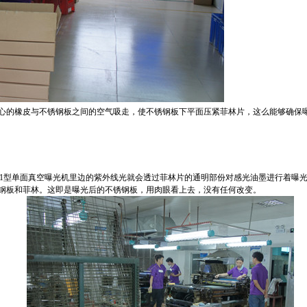
心的橡皮与不锈钢板之间的空气吸走，使不锈钢板下平面压紧菲林片，这么能够确保
-B1型单面真空曝光机里边的紫外线光就会透过菲林片的通明部份对感光油墨进行着曝
钢板和菲林。这即是曝光后的不锈钢板，用肉眼看上去，没有任何改变。