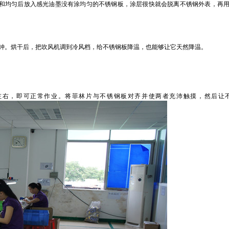
，拌和均匀后放入感光油墨没有涂均匀的不锈钢板，涂层很快就会脱离不锈钢外表，再
0分钟。烘干后，把吹风机调到冷风档，给不锈钢板降温，也能够让它天然降温。
分钟左右，即可正常作业。将菲林片与不锈钢板对齐并使两者充沛触摸，然后