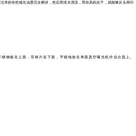
用洁净的布把感光油墨完全擦掉，然后用清水漂洗，用吹风机吹干，就能够从头再印
让不锈钢板在上面，菲林片在下面，平稳地放在单面真空曝光机作业台面上。