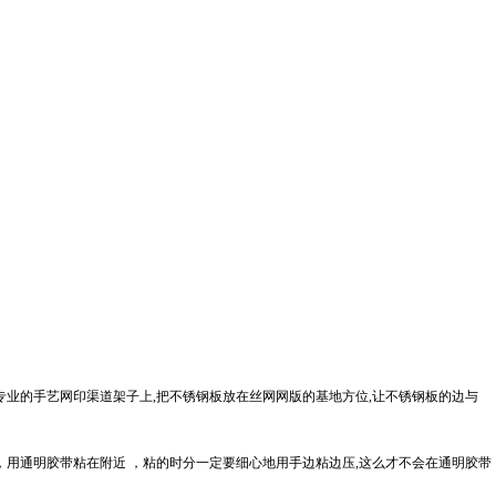
专业的手艺网印渠道架子上,把不锈钢板放在丝网网版的基地方位,让不锈钢板的边与
，用通明胶带粘在附近 ，粘的时分一定要细心地用手边粘边压,这么才不会在通明胶带