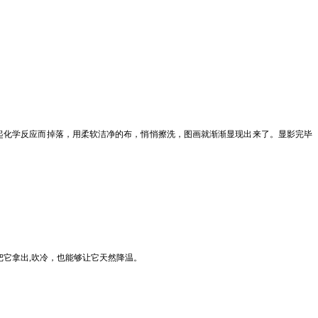
会起化学反应而掉落，用柔软洁净的布，悄悄擦洗，图画就渐渐显现出来了。显影完毕
把它拿出,吹冷，也能够让它天然降温。