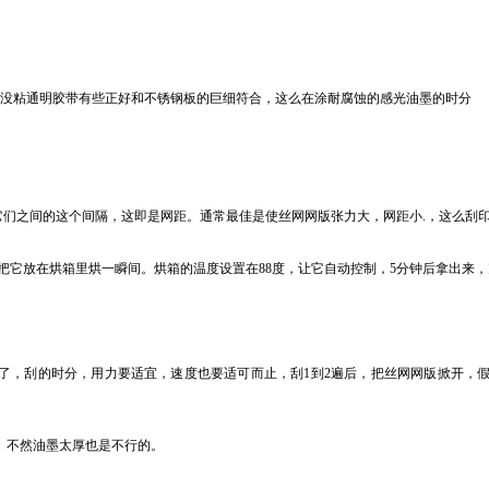
心没粘通明胶带有些正好和不锈钢板的巨细符合，这么在涂耐腐蚀的感光油墨的时分
它们之间的这个间隔，这即是网距。通常最佳是使丝网网版张力大，网距小.，这么刮
把它放在烘箱里烘一瞬间。烘箱的温度设置在88度，让它自动控制，5分钟后拿出来
刮了，刮的时分，用力要适宜，速度也要适可而止，刮1到2遍后，把丝网网版掀开，
。不然油墨太厚也是不行的。