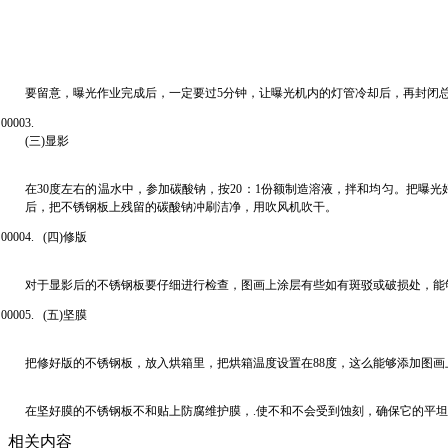
要留意，曝光作业完成后，一定要过5分钟，让曝光机内的灯管冷却后，再封闭
00003.
(三)显影
在30度左右的温水中，参加碳酸钠，按20：1份额制造溶液，拌和均匀。把
后，把不锈钢板上残留的碳酸钠冲刷洁净，用吹风机吹干。
00004. (四)修版
对于显影后的不锈钢板要仔细进行检查，图画上涂层有些如有斑驳或破损处，能
00005. (五)坚膜
把修好版的不锈钢板，放入烘箱里，把烘箱温度设置在88度，这么能够添加图画
在坚好膜的不锈钢板不和贴上防腐维护膜，.使不和不会受到蚀刻，确保它的平
相关内容